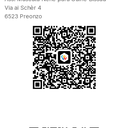
Via ai Schèr 4
6523 Preonzo