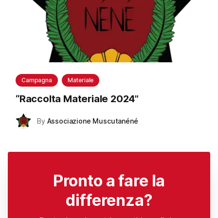
Campagna
Materiale
“
Raccolta Materiale 2024
”
By
Associazione Muscutanéné
Pronto a fare la
differenza?