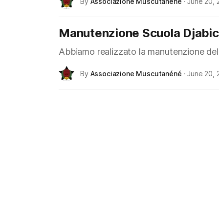
By
Associazione Muscutanéné
·
June 20, 
Manutenzione Scuola Djabi
Abbiamo realizzato la manutenzione dell
By
Associazione Muscutanéné
·
June 20, 